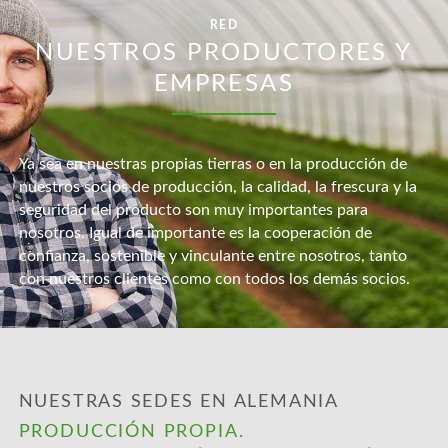
RED
NUESTROS PRODUCTORES Y
EMPRESAS
Ya sea en nuestras propias tierras o en la producción de
nuestros socios de producción, la calidad, la frescura y la
seguridad del producto son muy importantes para
nosotros. Igual de importante es la cooperación de
confianza, sostenible y vinculante entre nosotros, tanto
con nuestros clientes como con todos los demás socios.
NUESTRAS SEDES EN ALEMANIA
PRODUCCIÓN PROPIA.