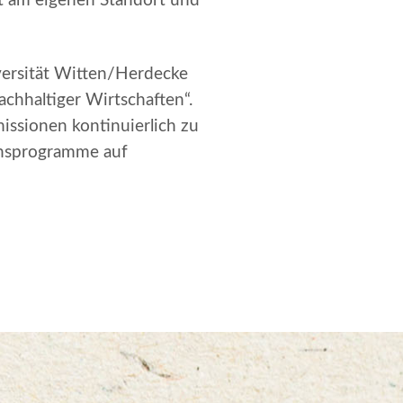
ät am eigenen Standort und
ersität Witten/Herdecke
chhaltiger Wirtschaften“.
missionen kontinuierlich zu
onsprogramme auf