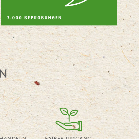
EN
 HANDELN
FAIRER UMGANG