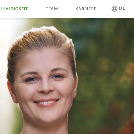
Navigation
DE
HHALTIGKEIT
TEAM
KARRIERE
überspringen