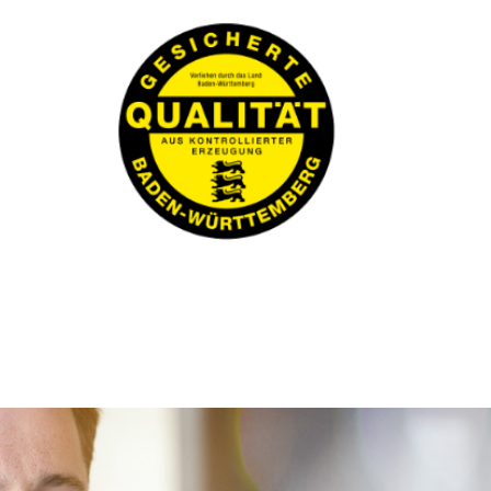
El distintivo de calidad del Estado Federado de
Baden-Wurtemberg es un sello de calidad para
productos que han sido producidos y procesados de
acuerdo con requisitos especiales y específicos del
producto que van más allá de las directrices legales y
de orígenes trazables. El titular de la etiqueta es el
Estado Federado de Baden-Wurtemberg,
representado por el Ministerio de Alimentación,
Desarrollo Rural y Protección de los Consumidores
(MLR).