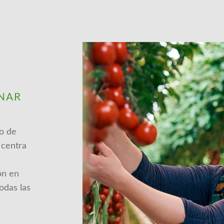
NAR
to de
 centra
ón en
odas las